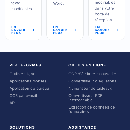
modifiables
texte
Word.
dans votre
modifiables.
boîte de
réception.
EN
EN
EN
SAVOIR
→
SAVOIR
→
SAVOIR
→
PLUS
PLUS
PLUS
PLATEFORMES
OUTILS EN LIGNE
Outils en ligne
OCR d'écriture manuscrite
Applications mobiles
Convertisseur d'équations
Application de bureau
Numériseur de tableaux
OCR par e-mail
Convertisseur PDF
interrogeable
API
Extraction de données de
formulaires
SOLUTIONS
ASSISTANCE