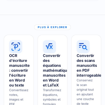
PLUS À EXPLORER
OCR
Convertir
Convertir
d'écriture
des
des scans
manuscrite
équations
manuscrits
: convertir
mathématiques
en PDF
l'écriture
manuscrites
interrogeable
en Word
en Word
Conservez
ou texte
et LaTeX
le scan
original tout
Convertissez
Transformez
en ajoutant
notes,
équations,
une couche
images et
symboles et
de texte
PDF
formules