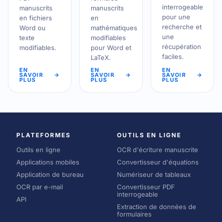
interrogeable
manuscrits
manuscrits
pour une
en fichiers
en
recherche et
Word ou
mathématiques
une
texte
modifiables
récupération
modifiables.
pour Word et
faciles.
LaTeX.
EN
EN
EN
SAVOIR
→
SAVOIR
→
SAVOIR
→
PLUS
PLUS
PLUS
PLATEFORMES
OUTILS EN LIGNE
Outils en ligne
OCR d'écriture manuscrite
Applications mobiles
Convertisseur d'équations
Application de bureau
Numériseur de tableaux
OCR par e-mail
Convertisseur PDF
interrogeable
API
Extraction de données de
formulaires