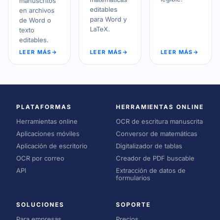
manuscritos
editables
en archivos
para Word y
de Word o
LaTeX.
texto
editables.
LEER MÁS
→
LEER MÁS
→
LEER MÁS
→
PLATAFORMAS
HERRAMIENTAS ONLINE
Herramientas online
OCR de escritura manuscrita
Aplicaciones móviles
Conversor de matemáticas
Aplicación de escritorio
Digitalizador de tablas
OCR por correo
Creador de PDF buscable
API
Extracción de datos de
formularios
SOLUCIONES
SOPORTE
Para empresas
Precios