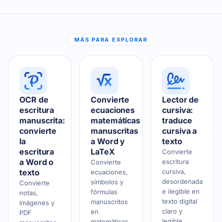
MÁS PARA EXPLORAR
OCR de
Convierte
Lector de
escritura
ecuaciones
cursiva:
manuscrita:
matemáticas
traduce
convierte
manuscritas
cursiva a
la
a Word y
texto
escritura
LaTeX
Convierte
a Word o
escritura
Convierte
texto
cursiva,
ecuaciones,
desordenada
símbolos y
Convierte
e ilegible en
fórmulas
notas,
texto digital
manuscritos
imágenes y
claro y
en
PDF
legible.
matemáticas