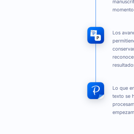
manuscrit
momento
Los avanc
permitien
conservar
reconocer
resultado
Lo que em
texto se 
procesami
empezamos