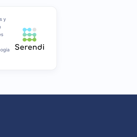
s y
n
es
logía