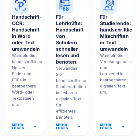
Handschrift-
Für
Für
OCR:
Lehrkräfte:
Studierende:
Handschrift
Handschrift
handschriftlich
in Word
von
Mitschriften
oder Text
Schülern
in Text
umwandeln
schneller
umwandeln
lesen und
Wandeln Sie
Wandeln Sie
benoten
handschriftliche
Vorlesungsnotizen
Notizen,
und
Verwandeln
Bilder und
Lernzettel in
Sie
PDFs in
bearbeitbaren
handschriftliche
bearbeitbare
digitalen Text
Schülerarbeiten
Word- oder
um.
in lesbaren
Textdateien
digitalen Text
um.
für
effizientes
Benoten.
MEHR
MEHR
MEHR
→
→
→
LESEN
LESEN
LESEN