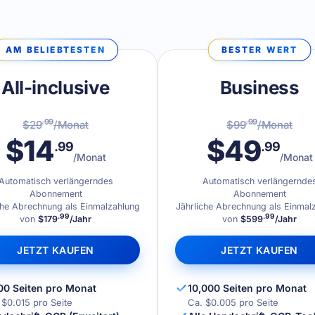
AM BELIEBTESTEN
BESTER WERT
All-inclusive
Business
.99
.99
$29
/Monat
$99
/Monat
$14
$49
.99
.99
/Monat
/Monat
Automatisch verlängerndes
Automatisch verlängernde
Abonnement
Abonnement
che Abrechnung als Einmalzahlung
Jährliche Abrechnung als Einmal
.99
.99
von
$179
/Jahr
von
$599
/Jahr
JETZT KAUFEN
JETZT KAUFEN
00 Seiten pro Monat
10,000 Seiten pro Monat
 $0.015 pro Seite
Ca. $0.005 pro Seite