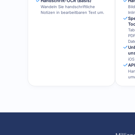
Handschrift-OCR (Basis)
Han
Wandeln Sie handschriftliche
Bil
Notizen in bearbeitbaren Text um.
Inl
Spe
Too
Tab
PDF
Dat
Unb
un
iOS
AP
Han
um