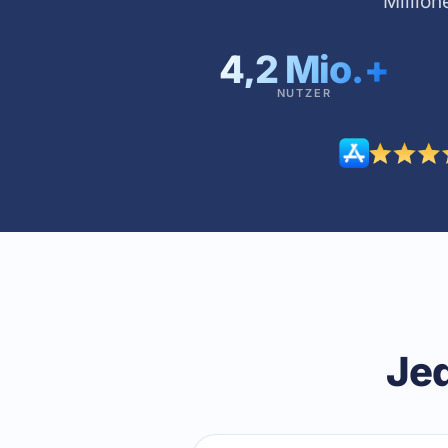
Millio
4,2 Mio.
+
NUTZER
Jed