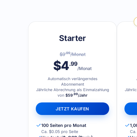
Starter
.99
$9
/Monat
$4
.99
/Monat
Automatisch verlängerndes
Abonnement
Jährliche Abrechnung als Einmalzahlung
Jährli
.99
von
$59
/Jahr
JETZT KAUFEN
100 Seiten pro Monat
1,0
Ca. $0.05 pro Seite
Ca.