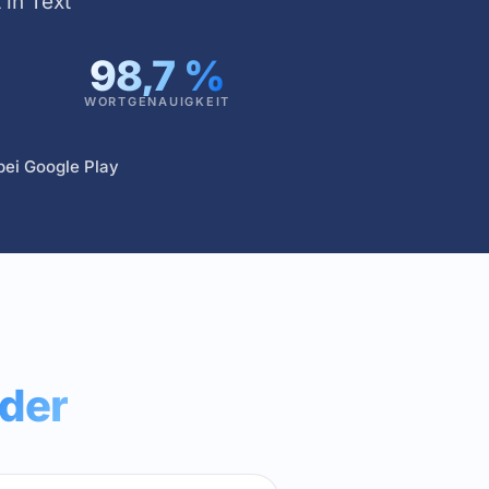
in Text
98,7
%
WORTGENAUIGKEIT
bei Google Play
der