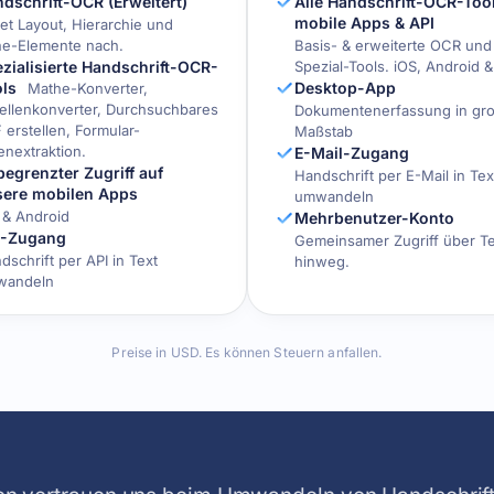
dschrift-OCR (Erweitert)
Alle Handschrift-OCR-Tool
mobile Apps & API
det Layout, Hierarchie und
ine-Elemente nach.
Basis- & erweiterte OCR und 
zialisierte Handschrift-OCR-
Spezial-Tools. iOS, Android &
ls
Desktop-App
Mathe-Konverter,
ellenkonverter, Durchsuchbares
Dokumentenerfassung in gr
 erstellen, Formular-
Maßstab
enextraktion.
E-Mail-Zugang
egrenzter Zugriff auf
Handschrift per E-Mail in Tex
sere mobilen Apps
umwandeln
 & Android
Mehrbenutzer-Konto
I-Zugang
Gemeinsamer Zugriff über T
dschrift per API in Text
hinweg.
wandeln
Preise in USD. Es können Steuern anfallen.