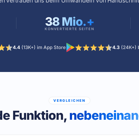
nen vertrauen uns beim Umwandeln von Handschrift 
38 Mio.
+
KONVERTIERTE SEITEN
4.4
(13K+) im App Store
4.3
(24K+) 
VERGLEICHEN
e Funktion,
nebeneinan